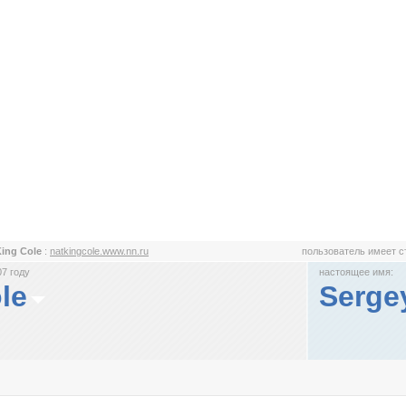
King Cole
:
natkingcole.www.nn.ru
пользователь имеет 
7 году
настоящее имя:
le
Serge