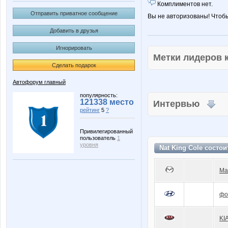
Комплиментов нет.
Отправить приватное сообщение
Вы не авторизованы! Чтоб
Добавить в друзья
Игнорировать
Метки лидеров
Сделать подарок
Автофорум главный
популярность:
121338 место
Интервью
рейтинг
5
?
Привилегированный
пользователь
1
уровня
Nat King Cole состои
Ma
фо
KI