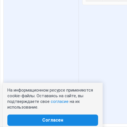
На информационном ресурсе применяются
Статистика портрета:
cookie-файлы. Оставаясь на сайте, вы
подтверждаете свое
согласие
на их
сейчас просматривают портрет - 0
использование.
зарегистрированные пользователи
посетившие портрет за 7 дней - 0
Согласен