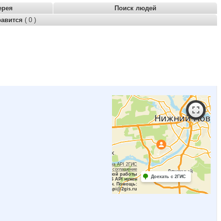
ерея
Поиск людей
равится
( 0 )
Работает на API 2ГИС
Лицензионное соглашение
Для корректной работы
Доехать с 2ГИС
Raster JS API нужен
ключ. Помощь:
api@2gis.ru