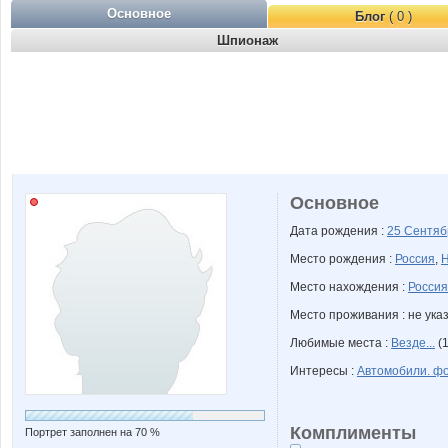
Основное
Блог
( 0 )
Шпионаж
Основное
Дата рождения :
25 Сентя
Место рождения :
Россия
,
Н
Место нахождения :
Россия
Место проживания : не ука
Любимые места :
Везде...
(1
Интересы :
Автомобили. ф
Комплименты
Портрет заполнен на 70 %