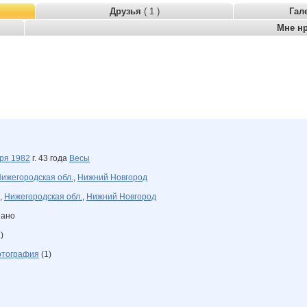
Друзья
( 1 )
Гал
Мне н
бря
1982
г. 43 года
Весы
ижегородская обл.
,
Нижний Новгород
,
Нижегородская обл.
,
Нижний Новгород
зано
)
отография
(1)