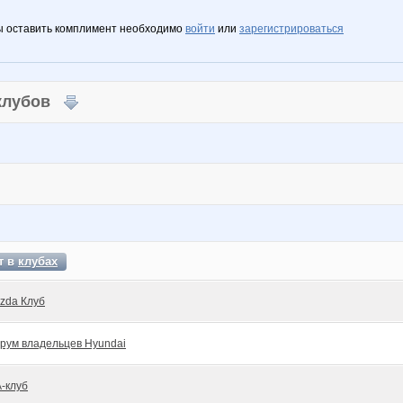
ы оставить комплимент необходимо
войти
или
зарегистрироваться
 клубов
т в
клубах
zda Клуб
рум владельцев Hyundai
A-клуб